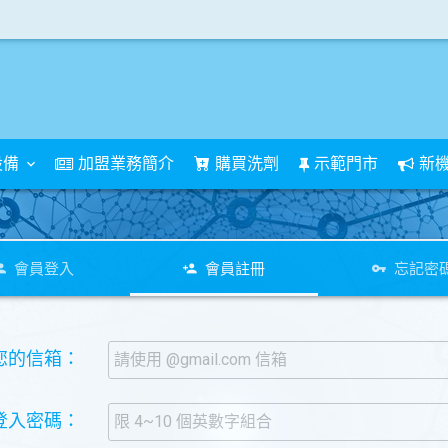
設備
加盟業務簡介
購買洗劑
示範門市
新
會員登入
會員註冊
忘記密
.您的信箱：
.登入密碼：