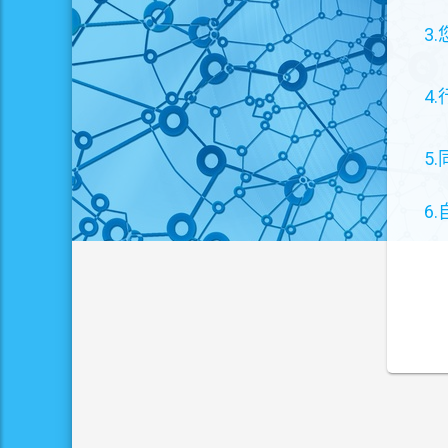
3
4
5
6