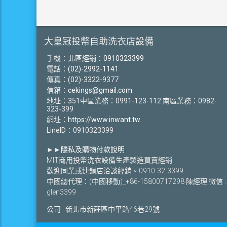
大皇冠投幣自助洗衣店設備
手機：
北區經銷：0910323399
電話：
(02)-2992-1141
傳真：(02)-3322-9377
信箱：
cekings@gmail.com
地址：351中區業務：0991-123-112 南區業務：0982-
323-399
網址：
https://www.inwant.tw
LineID：0910323399
►►
隱私及購物付款說明
MIT商用投幣洗衣設備生產製造買賣經銷
歡迎同業或連鎖店洽談經銷。0910-32-3399
中國總代理：(中國移動)_+86-15800717298 陳經理 微信 :
glen3399
公司 : 新北市新莊區中平路46巷29號